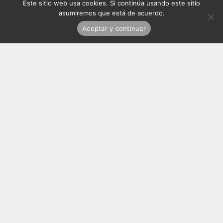
Este sitio web usa cookies. Si continúa usando este sitio
asumiremos que está de acuerdo.
Aceptar y continuar
© Matilde Marín /
Política
+
términos
de privacidad